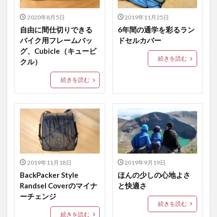
ワイングラスケース
子供のための道具
2020年8月5日
2019年11月25日
子供の山道具
子供サコッシュ
子供用サコッシュ
自由に間仕切りできる
6年間の通学を彩るラン
バイク用フレームバッ
ドセルカバー
子供用ショルダーバッグ
子供用財布
子供自転車
グ、Cubicle（キュービ
子供財布
子連れサイクリング
子連れライド
続きを読む
クル）
富士山グラス
小型財布
昭島
昭島ブランド
続きを読む
槍ヶ岳グラス
次世代ランドセルカバー
注ぐ練習
田島硝子
登山
耐久性のあるランドセルカバー
自転車キャンプ
親子サイクリング
親子ライド
軽量バッグ
軽量フレームバッグ
軽量財布
間仕切りできるフレームバッグ
2019年11月18日
2019年9月19日
検索
BackPacker Style
ほんの少しの心地よさ
Randsel Coverのマイナ
と快適さ
ーチェンジ
続きを読む
続きを読む