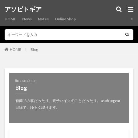
カテゴリー
アソビトギア
HOME
News
Notes
Online Shop
タグ
ASOBI-POCKET
asobitobike
asobitogear
HOME
Blog
asobiwallet
AVENSI
bikepacking
cordura
craftbeer
fibermax64
pepcycles
ripstopnylon
ROBIC
sacoche
SDA王滝
SOSO-G
sulpocket
ultralight
X-Pac
xpac
CATEGORY
Blog
yamapants
yamashorts
アウトドア
アウトドアビール
アウトドア用グラスケース
新商品の事だったり、親子ハイクのことだったり。 asobitogear
目線で、ゆるく綴ります。
アウトドア財布
アストロフォイル
アソビトギア
オシャレなランドセルカバー
カラフルランドセルカバー
ガレージブランド
キャンプ
キャンプ用財布
クラフトビール
グラスケース
グラスビール