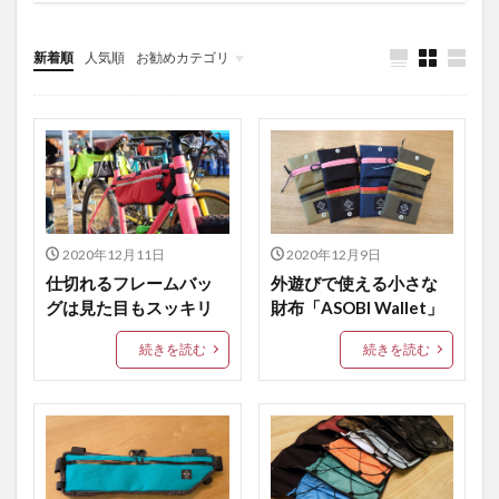
グラベル
グラベルバイク
グラベルレース
新着順
人気順
お勧めカテゴリ
コーデュラナイロン
コード付きランドセルカバー
コーヒーグラス
コーヒーグラスケース
Tips
サイクリング
サイクリング用財布
サコッシュ
ステムクーラーバッグ
ステムバッグ
ソソギング
ソソグ
ニセコグラベル
ハイキング
ハイキング用財布
ハイク
ハンドメイド
2020年12月11日
2020年12月9日
ハンドメイドギア
ハーフパイントグラス
仕切れるフレームバッ
外遊びで使える小さな
ハーフパイントグラスケース
バイクパッキング
グは見た目もスッキリ
財布「ASOBI Wallet」
バイシクルコーヒー
バックパック風
続きを読む
続きを読む
バックパック風ランドセルカバー
パイントグラス
パイントグラスケース
フレームバッグ
ペップサイクルズ
ポケット付きランドセルカバー
ママバッグ
ランドセルカバー
ロックグラス
ロックグラスケース
ワイングラス