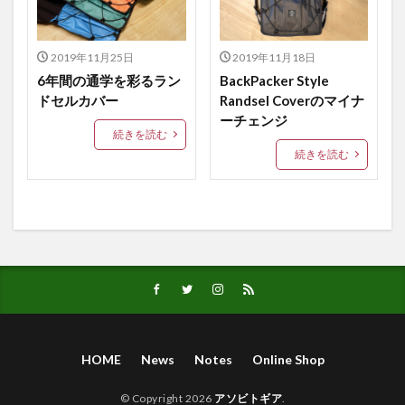
グラベル
グラベルバイク
グラベルレース
コーデュラナイロン
コード付きランドセルカバー
2019年11月25日
2019年11月18日
コーヒーグラス
コーヒーグラスケース
6年間の通学を彩るラン
BackPacker Style
ドセルカバー
Randsel Coverのマイナ
サイクリング
サイクリング用財布
サコッシュ
ーチェンジ
ステムクーラーバッグ
ステムバッグ
ソソギング
続きを読む
続きを読む
ソソグ
ニセコグラベル
ハイキング
ハイキング用財布
ハイク
ハンドメイド
ハンドメイドギア
ハーフパイントグラス
ハーフパイントグラスケース
バイクパッキング
バイシクルコーヒー
バックパック風
バックパック風ランドセルカバー
パイントグラス
パイントグラスケース
フレームバッグ
ペップサイクルズ
ポケット付きランドセルカバー
HOME
News
Notes
Online Shop
ママバッグ
ランドセルカバー
ロックグラス
© Copyright 2026
アソビトギア
.
ロックグラスケース
ワイングラス