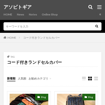
カテゴリー
アソビトギア
HOME
News
Notes
Online Shop
タグ
ASOBI-POCKET
asobitobike
asobitogear
HOME
コード付きランドセルカバー
asobiwallet
AVENSI
bikepacking
cordura
craftbeer
fibermax64
pepcycles
ripstopnylon
ROBIC
sacoche
SDA王滝
SOSO-G
TAG
コード付きランドセルカバー
sulpocket
ultralight
X-Pac
xpac
yamapants
yamashorts
アウトドア
アウトドアビール
アウトドア用グラスケース
新着順
人気順
お勧めカテゴリ
アウトドア財布
アストロフォイル
アソビトギア
Tips
オシャレなランドセルカバー
カラフルランドセルカバー
ガレージブランド
キャンプ
キャンプ用財布
Blog
Blog
クラフトビール
グラスケース
グラスビール