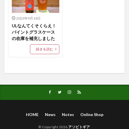
グラベル
グラベルバイク
グラベルレース
コーデュラナイロン
コード付きランドセルカバー
2023年9月14日
コーヒーグラス
コーヒーグラスケース
ULなんてくそくらえ！
パイントグラスケース
サイクリング
サイクリング用財布
サコッシュ
の在庫を補充しました
ステムクーラーバッグ
ステムバッグ
ソソギング
続きを読む
ソソグ
ニセコグラベル
ハイキング
ハイキング用財布
ハイク
ハンドメイド
ハンドメイドギア
ハーフパイントグラス
ハーフパイントグラスケース
バイクパッキング
バイシクルコーヒー
バックパック風
バックパック風ランドセルカバー
パイントグラス
パイントグラスケース
フレームバッグ
ペップサイクルズ
ポケット付きランドセルカバー
HOME
News
Notes
Online Shop
ママバッグ
ランドセルカバー
ロックグラス
© Copyright 2026
アソビトギア
.
ロックグラスケース
ワイングラス