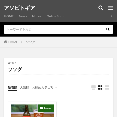
カテゴリー
アソビトギア
HOME
News
Notes
Online Shop
タグ
ASOBI-POCKET
asobitobike
asobitogear
HOME
ソソグ
asobiwallet
AVENSI
bikepacking
cordura
craftbeer
fibermax64
pepcycles
ripstopnylon
ROBIC
sacoche
SDA王滝
SOSO-G
TAG
ソソグ
sulpocket
ultralight
X-Pac
xpac
yamapants
yamashorts
アウトドア
アウトドアビール
アウトドア用グラスケース
新着順
人気順
お勧めカテゴリ
アウトドア財布
アストロフォイル
アソビトギア
Tips
オシャレなランドセルカバー
カラフルランドセルカバー
ガレージブランド
キャンプ
キャンプ用財布
News
クラフトビール
グラスケース
グラスビール