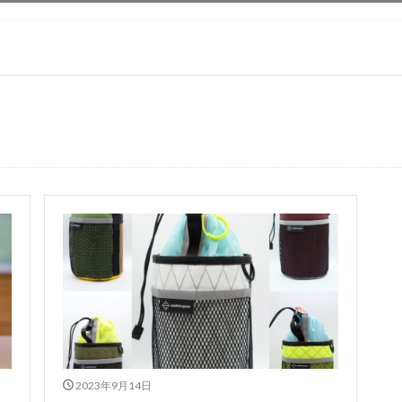
ハンドメイドギア
ハーフパイントグラス
ハーフパイントグラスケース
バイシクルコーヒー
バックパック風
バックパック風ランドセルカ
パイントグラスケース
フレームバッグ
ペップサイクルズ
ドセルカバー
ママバッグ
ランドセルカバー
ロックグラス
ロ
ワイングラスケース
子供のための道具
子供の山道具
子供サコッ
子供用ショルダーバッグ
子供用財布
子供自転車
子供財布
グ
子連れライド
富士山グラス
小型財布
昭島
昭島ブラ
次世代ランドセルカバー
注ぐ練習
田島硝子
登山
ドセルカバー
自転車キャンプ
親子サイクリング
親子ライド
グ
軽量財布
間仕切りできるフレームバッグ
検索
2023年9月14日