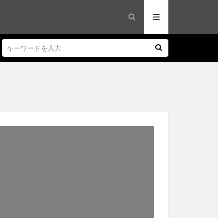
cordura
A王滝
SOSO-G
アソビトギア
ラベルバイク
ーラーバッグ
用財布
ハイク