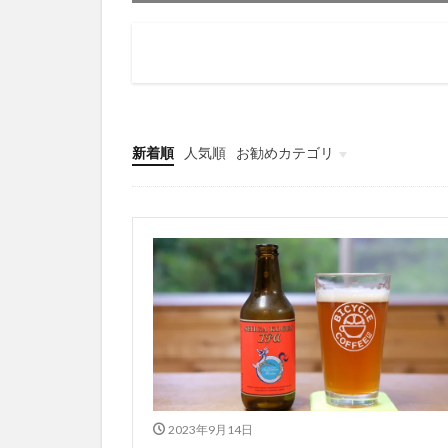
ハンドメイド
バイクパッキング
パイントグラス
ポケット付きラン
ワイングラス
新着順
人気順
お勧めカテゴリ
子供用サコッシュ
Tips
子連れサイクリン
槍ヶ岳グラス
耐久性のあるラン
軽量フレームバッ
2023年9月14日