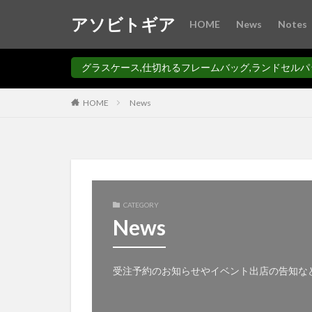
アソビトギア
HOME
News
Notes
カテゴリー
グラスケース,仕切れるフレームバッグ,ランドセルパ
HOME
News
タグ
ASOBI-POCKET
craftbeer
fi
sulpocket
ul
アウトドアビール
CATEGORY
News
オシャレなランド
キャンプ用財布
グラベルレース
受注予約のお知らせやイベント出店の告知な
コーヒーグラスケ
ステムバッグ